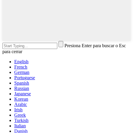
Presiona Enter para buscar o Esc
para cerrar
English
French
German
Portuguese
Spanish
Russian
Japanese
Korean
Arabic
Irish
Greek
Turkish
Italian
Danish