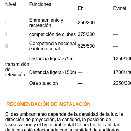
Nivel
Funciones
Eh
Evmai
Entrenamiento y
Ⅰ
250/200
—
recreación
Ⅱ
competición de clubes
375/300
—
Competencia nacional
Ⅲ
625/500
—
e internacional
Distancia ligera≥75m
—
1250/10
transmisión
de
Distancia ligera≥150m
—
1700/14
televisión
Otra situación
—
2250/20
RECOMENDACIÓN DE INSTALACIÓN
El deslumbramiento depende de la densidad de la luz, la
dirección de proyección, la cantidad, la posición de
visualización y el brillo ambiental.De hecho, la cantidad
de luces está relacionada con la cantidad de auditorios.