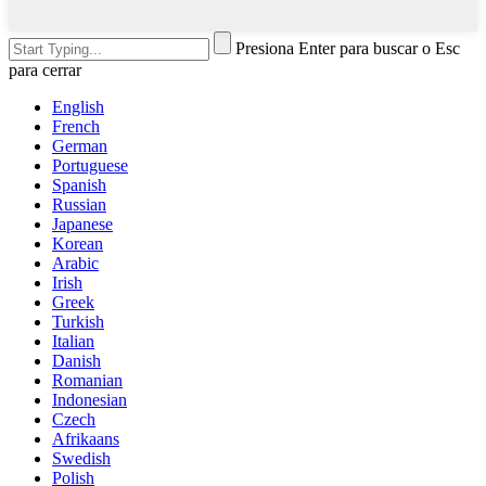
Presiona Enter para buscar o Esc
para cerrar
English
French
German
Portuguese
Spanish
Russian
Japanese
Korean
Arabic
Irish
Greek
Turkish
Italian
Danish
Romanian
Indonesian
Czech
Afrikaans
Swedish
Polish