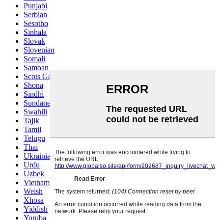
Punjabi
Serbian
Sesotho
Sinhala
Slovak
Slovenian
Somali
Samoan
Scots Gaelic
Shona
Sindhi
Sundanese
Swahili
Tajik
Tamil
Telugu
Thai
Ukrainian
Urdu
Uzbek
Vietnamese
Welsh
Xhosa
Yiddish
Yoruba