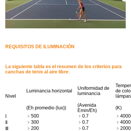
REQUISITOS DE ILUMINACIÓN
La siguiente tabla es el resumen de los criterios para
canchas de tenis al aire libre:
Temper
Uniformidad de
Luminancia horizontal
de colo
luminancia
Nivel
lámpar
(Avenida
(Eh promedio (lux))
(K)
Emin/Eh)
﹥
500
﹥
0.7
﹥
4000
Ⅰ
﹥
300
﹥
0.7
﹥
4000
Ⅱ
﹥
200
﹥
0.7
﹥
2000
Ⅲ