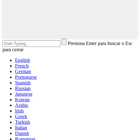
Presiona Enter para buscar o Esc
para cerrar
English
French
German
Portuguese
Spanish
Russian
Japanese
Korean
Arabic
Irish
Greek
Turkish
Italian
Danish
Romanian