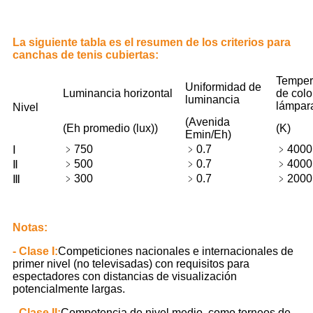
La siguiente tabla es el resumen de los criterios para
canchas de tenis cubiertas:
Temper
Uniformidad de
Luminancia horizontal
de colo
luminancia
lámpar
Nivel
(Avenida
(Eh promedio (lux))
(K)
Emin/Eh)
﹥750
﹥0.7
﹥4000
Ⅰ
﹥500
﹥0.7
﹥4000
Ⅱ
﹥300
﹥0.7
﹥2000
Ⅲ
Notas:
- Clase I:
Competiciones nacionales e internacionales de
primer nivel (no televisadas) con requisitos para
espectadores con distancias de visualización
potencialmente largas.
- Clase II:
Competencia de nivel medio, como torneos de