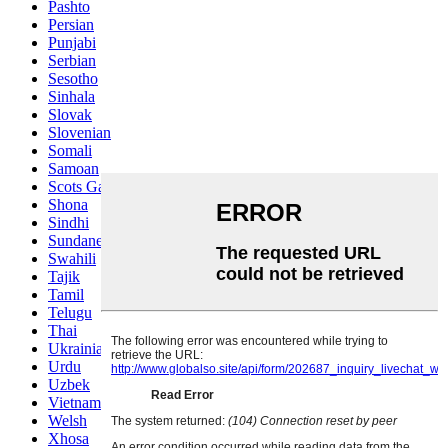
Pashto
Persian
Punjabi
Serbian
Sesotho
Sinhala
Slovak
Slovenian
Somali
Samoan
Scots Gaelic
Shona
Sindhi
Sundanese
Swahili
Tajik
Tamil
Telugu
Thai
Ukrainian
Urdu
Uzbek
Vietnamese
Welsh
Xhosa